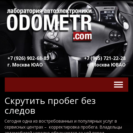
+7 (926) 902-68-85
+7 (905) 721-22-28
г. Москва ЮАО
г. Москва ЮВАО
Включ
навига
Скрутить пробег без
следов
Сегодня одна из востребованных и популярных услуг в
сервисных центрах – корректировка пробега. Владельцы
автомобилей нередко обращаются за ней перед