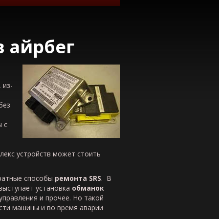
в айрбег
 из-
без
 с
плекс устройств может стоить
ратные способы
ремонта
SRS
. В
выступает установка
обманок
управления и прочее. Но такой
сти машины и во время аварии