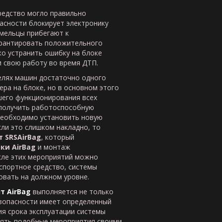
редство могло правильно
пасности блокирует электронику
умельцы прибегают к
гарантировать положительного
ко устранить ошибку на блоке
и свою работу во время ДТП.
елях машин достаточно одного
ра на блоке, но в основном этого
шего функционирования всех
получить работоспособную
 необходимо установить новую
сли это слишком накладно, то
 SRSAirBag
, который
бки
AirBag
и монтаж
осле этих мероприятий можно
спортное средство, системы
овать на должном уровне.
нт
AirBag
выполняется не только
езопасности имеет определенный
ия срока эксплуатации системы
влять подобные мероприятия своими