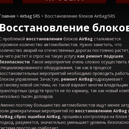
Главная
>
Airbag SRS
>
Восстановление блоков AirBag/SRS
Восстановление блоко
С проблемой
восстановления
блоков
AirBag
сталкивается
огромное количество автомобилистов. Нужно заметить, что
количество аварий на отечественных дорогах постоянно растет,
за чего растет и спрос на такую услугу
как ремонт подушек
безопасности
. Такое мероприятие очень сложно осуществить 
специализированного оборудования, так как в процессе
восстановительных мероприятий необходимо проводить работы
блоком управления. Зачастую,
ремонт
AirBag
подразумевает
установку новой системы, но такой вариант многим владельцам
транспортных средств просто не по карману, так как новый ком
несколько тысяч долларов.
Именно поэтому большинство автомобилистов ищут менее зат
роли демократичных мероприятий по
восстановлению
AirBag
AirBag
,
сброс ошибки
AirBag
, прошивка контроллера на блоке 
подход, разумеется, значительно уменьшает уровень безопасно
система просто не сработает.