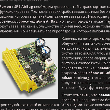
Ремонт
SRS
AirBag
необходим для того, чтобы транспортное с
функционировать. Т.е. после аварии сработавшая система безо
машины, которая в дальнейшем даже не заведется. Некоторые 
обычному
сбросу ошибки
AirBag
, но такой подход не может 
результата, так как в большинстве случаев необходимо не толь
управления, но и заменить все пиропатроны, которые выполнил
Конечно, на некоторых мод
обнуления памяти контролле
не достаточно для дальней
систем автомобиля. Чтобы 
электронику после аварии,
систему безопасности, но е
придется выполнить
ремонт
подразумевает
сброс оши
обманок
AirBag
. Только п
получить полноценное тран
которого будут функционир
Стоит отметить, что
ремо
после ДТП, ведь система б
срок службы, который исчисляется 10-15 годами. После окончан
необходима ее замена или «реконструкция». Не стоит осущест