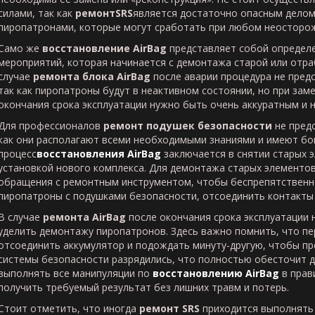
силами, так как
ремонт
SRS
является достаточно опасным делом,
пиропатронами, которые могут сработать при любом неосторо
Само же
восстановление
AirBag
представляет собой определ
мероприятий, которая начинается с демонтажа старой или отра
случае
ремонта блока
AirBag
после аварии процедура не предс
так как пиропатроны будут в неактивном состоянии, но при зам
окончания срока эксплуатации нужно быть очень аккуратным и н
Для профессионалов
ремонт подушек безопасности
не предс
как они располагают всеми необходимыми знаниями и имеют бо
процесс
восстановления
AirBag
заключается в снятии старых 
установкой нового комплекса. Для демонтажа старых элементо
обращения с ремонтным инструментом, чтобы беспрепятственно
пиропатроны с подушками безопасности, отсоединить контакты 
В случае
ремонта
AirBag
после окончания срока эксплуатации
уделить демонтажу пиропатронов. Здесь важно помнить, что п
отсоединить аккумулятор и подождать минуту-другую, чтобы п
системы безопасности разрядились, что полностью обесточит да
выполнять все манипуляции по
восстановлению
AirBag
в прав
получить требуемый результат без лишних травм и потерь.
Стоит отметить, что иногда
ремонт
SRS
приходится выполнять 