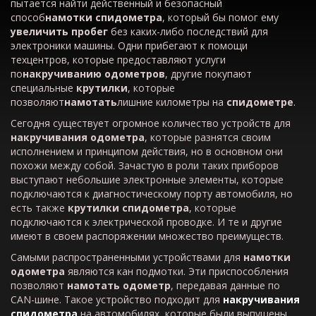
пытается найти действенный и безопасный
способ
намотки спидометра
, который бы помог ему
увеличить пробег
без каких-либо последствий для
электроники машины. Одни прибегают к помощи
техцентров, которые предоставляют услуги
по
накручиванию одометров
, другие покупают
специальные
крутилки
, которые
позволяют
намотать
лишние километры на
спидометре
.
Сегодня существует огромное количество устройств для
накручивания одометра
, которые разнятся своим
исполнением и принципом действия, но в основном они
похожи между собой. Зачастую в роли таких приборов
выступают небольшие электронные элементы, которые
подключаются к диагностическому порту автомобиля, но
есть также
крутилки спидометра
, которые
подключаются к электрической проводке. И те и другие
имеют в своем распоряжении множество преимуществ.
Самыми распространенными устройствами для
намотки
одометра
являются кан подмотки. Эти приспособления
позволяют
намотать одометр
, передавая данные по
CAN-шине. Такое устройство подходит для
накручивания
спидометра
на автомобилях, которые были выпущены,