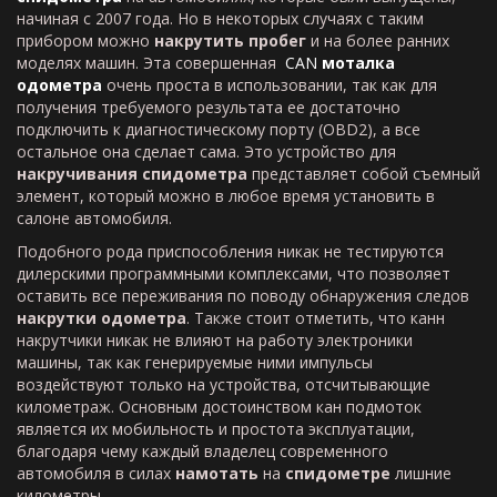
начиная с 2007 года. Но в некоторых случаях с таким
прибором можно
накрутить пробег
и на более ранних
моделях машин. Эта совершенная
CAN
моталка
одометра
очень проста в использовании, так как для
получения требуемого результата ее достаточно
подключить к диагностическому порту (OBD2), а все
остальное она сделает сама. Это устройство для
накручивания спидометра
представляет собой съемный
элемент, который можно в любое время установить в
салоне автомобиля.
Подобного рода приспособления никак не тестируются
дилерскими программными комплексами, что позволяет
оставить все переживания по поводу обнаружения следов
накрутки одометра
. Также стоит отметить, что канн
накрутчики никак не влияют на работу электроники
машины, так как генерируемые ними импульсы
воздействуют только на устройства, отсчитывающие
километраж. Основным достоинством кан подмоток
является их мобильность и простота эксплуатации,
благодаря чему каждый владелец современного
автомобиля в силах
намотать
на
спидометре
лишние
километры.