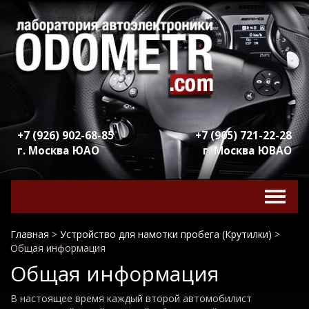
+7 (926) 902-68-85
+7 (905) 721-22-28
г. Москва ЮАО
г. Москва ЮВАО
Включ
навига
Главная
>
Устройство для намотки пробега (Крутилки)
>
Общая информация
Общая информация
В настоящее время каждый второй автомобилист