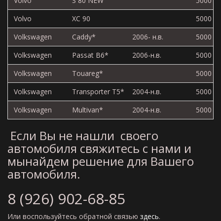
Volvo
S 80 NEW
5000
Volvo
XC 90
5000
Volkswagen
Caddy*
2006- н.в.
5000
Volkswagen
Passat
B6
*
2006-н.в.
5000
Volkswagen
Touareg*
5000
Volkswagen
Transporter
T5
*
2004-н.в.
5000
Volkswagen
Multivan*
2004-н.в.
5000
Если
Вы
не
нашли
своего
автомобиля
свяжитесь
с
нами
и
мы
найдем
решение
для
Вашего
автомобиля
.
8 (926) 902-68-85
Или
воспользуйтесь
обратной
связью
здесь
.