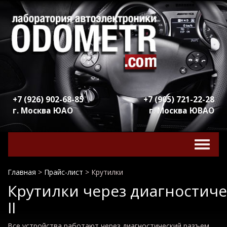
+7 (926) 902-68-85
+7 (905) 721-22-28
г. Москва ЮАО
г. Москва ЮВАО
Включ
навига
Главная
>
Прайс-лист
>
Крутилки
Крутилки
через
диагностич
II
Все
устройства
работают
через
диагностический
разъем