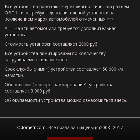
Все
устройства
работают
через
диагностический
разъем
OBD
II и
не
требуют
дополнительной
установки
за
исключением
марок
автомобилей
отмеченных
«*».
* —
На
эти
автомобили
требуется
дополнительная
установка
.
Стоимость
установки
составляет
2000 руб.
Все
устройства
лимитированы
по
колличеству
накручиваемых
киллометров
.
Срок
службы
(
лимит
)
устройства
составляет
50 000
км
намотки
.
Обновление
(
перепрограммирование
)
устройства
составляет
3 000 руб.
Об
окупаемости
устройства
можно
ознакомиться
здесь
.
Odometr.com
, Все права защищены (c)2008- 2017