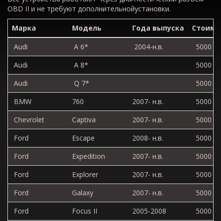
OBD
II и
не
требуют
дополнительной
установки
.
Марка
Модель
Года выпуска
Стоимоc
Audi
A 6*
2004-н.в.
5000
Audi
A 8*
5000
Audi
Q 7*
5000
BMW
760
2007- н.в.
5000
Chevrolet
Captiva
2007- н.в.
5000
Ford
Escape
2008- н.в.
5000
Ford
Expedition
2007- н.в.
5000
Ford
Explorer
2007- н.в.
5000
Ford
Galaxy
2007- н.в.
5000
Ford
Focus II
2005-2008
5000