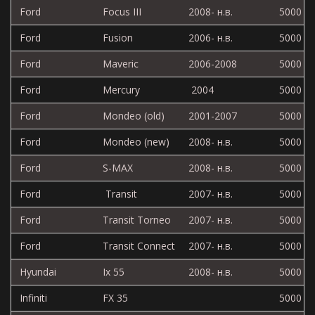
Ford
Focus III
2008- н.в.
5000
Ford
Fusion
2006- н.в.
5000
Ford
Maveric
2006-2008
5000
Ford
Mercury
2004
5000
Ford
Mondeo (old)
2001-2007
5000
Ford
Mondeo (new)
2008- н.в.
5000
Ford
S-MAX
2008- н.в.
5000
Ford
Transit
2007- н.в.
5000
Ford
Transit Torneo
2007- н.в.
5000
Ford
Transit Connect
2007- н.в.
5000
Hyundai
Ix 55
2008- н.в.
5000
Infiniti
FX 35
5000