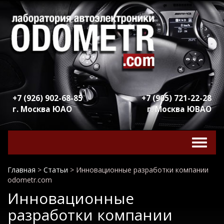
+7 (926) 902-68-85
+7 (905) 721-22-28
г. Москва ЮАО
г. Москва ЮВАО
Включ
навига
Главная
>
Статьи
>
Инновационные разработки компании
odometr.com
Инновационные
разработки компании