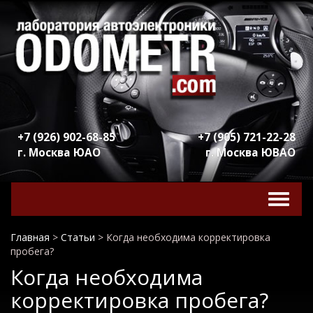
+7 (926) 902-68-85
+7 (905) 721-22-28
г. Москва ЮАО
г. Москва ЮВАО
Включ
навига
Главная
>
Статьи
>
Когда необходима корректировка
пробега?
Когда необходима
корректировка пробега?