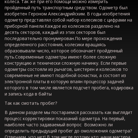
колеса. Так же при его помощи можно измерить
пройденный путь транспортным средством. Одометр был
изобретен Героном Александрийским. В годы изобретения
одометр представлял собой набор колесиков с цифрами на
приборной панели.Каждое из колесиков разделено на
десять секторов, каждый из этих секторов был
последовательно пронумерован.По мере прохождения
определенного расстояния, колесики вращаясь
образовывали число, которое обозначает пройденный
путь.Современные одометры имеют более сложную
конструкцию и технически сложную начинку. Если первые
одометры состояли из рычагов, шестерен и колесиков то
современные не имеют подобной оснастки, а состоят из
электронной платы в которую впаян процессор задачей
которого в том числе является подсчет пробега, кодировка
и запись кода в байты
Так как смотать пробег?
В данном разделе мы постараемся рассказать как выглядит
процесс корректировки показаний одометра. На первый,
наиболее часто задаваемый вопрос Возможно ли
определить предыдущий пробег до омоложения одометра?
Отвечаем, что нет! В том числе потому что: наши мастера