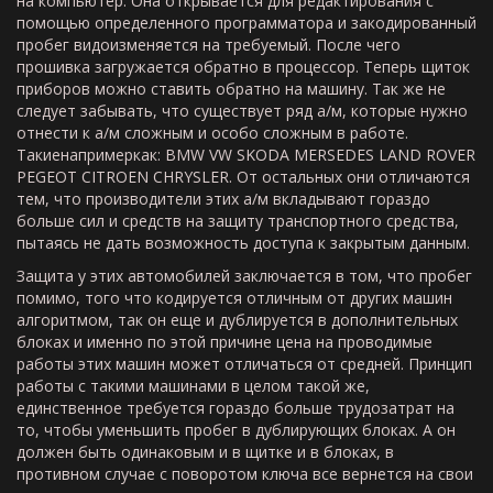
на компьютер. Она открывается для редактирования с
помощью определенного программатора и закодированный
пробег видоизменяется на требуемый. После чего
прошивка загружается обратно в процессор. Теперь щиток
приборов можно ставить обратно на машину. Так же не
следует забывать, что существует ряд а/м, которые нужно
отнести к а/м сложным и особо сложным в работе.
Такиенапримеркак: BMW VW SKODA MERSEDES LAND ROVER
PEGEOT CITROEN CHRYSLER. От остальных они отличаются
тем, что производители этих а/м вкладывают гораздо
больше сил и средств на защиту транспортного средства,
пытаясь не дать возможность доступа к закрытым данным.
Защита у этих автомобилей заключается в том, что пробег
помимо, того что кодируется отличным от других машин
алгоритмом, так он еще и дублируется в дополнительных
блоках и именно по этой причине цена на проводимые
работы этих машин может отличаться от средней. Принцип
работы с такими машинами в целом такой же,
единственное требуется гораздо больше трудозатрат на
то, чтобы уменьшить пробег в дублирующих блоках. А он
должен быть одинаковым и в щитке и в блоках, в
противном случае с поворотом ключа все вернется на свои