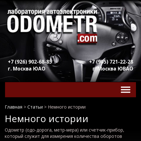
+7 (926) 902-68-85
+7 (905) 721-22-28
г. Москва ЮАО
г. Москва ЮВАО
Включ
навига
Главная
>
Статьи
>
Немного истории
Немного истории
Одометр (одо-дорога, метр-мера) или счетчик-прибор,
который служит для измерения количества оборотов