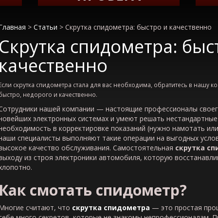
Главная
>
Статьи
>
Скрутка спидометра: быстро и качественно
Скрутка спидометра: быс
качественно
Если скрутка спидометра стала для вас необходима, обратитесь в нашу к
быстро, недорого и качественно.
Сотрудники нашей компании — настоящие профессионалы своего
новейших электронных системах и умеют решать нестандартные з
необходимость в корректировке показаний (нужно намотать или 
наши специалисты выполняют такие операции на выгодных услов
высокое качество обслуживания. Самостоятельная
скрутка с
выходу из строя электроники автомобиля, которую восстанавли
хлопотно.
Как смотать спидометр?
Многие считают, что
скрутка спидометра
— это простая проц
себе много секретов, которые не знакомы непрофессионалам. 