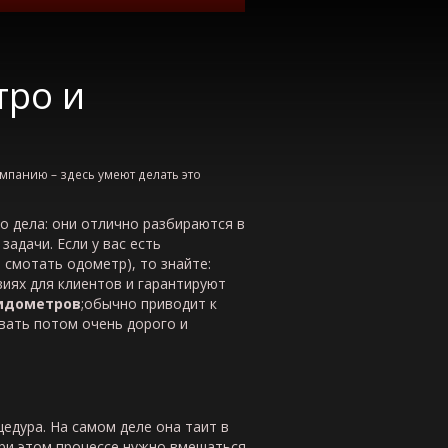
тро и
омпанию – здесь умеют делать это
 дела: они отлично разбираются в
адачи. Если у вас есть
смотать одометр), то знайте:
иях для клиентов и гарантируют
пидометров
;обычно приводит к
вать потом очень дорого и
едура. На самом деле она таит в
При этом процессе нужно вмешаться