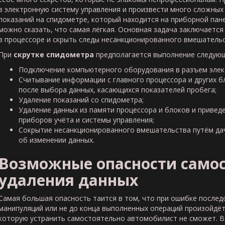
в электронную систему управления и произвести много сложных
показаний на спидометре, который находится на приборной пане
можно сказать, что самая лёгкая. Основная задача заключается
в процессоре и скрыть следы несанкционированного вмешательс
При
скрутке спидометра
предполагается выполнение следующ
Подключение компьютерного оборудования в разъем элек
Считывание информации с главного процессора и других б
после выбора данных, касающихся показателей пробега;
Удаление показаний со спидометра;
Удаление данных из памяти процессора и блоков и привед
приборов учёта и системы управления;
Сокрытие несанкционированного вмешательства путём дач
об изменении данных.
Возможные опасности самос
удаления данных
Самая большая опасность таится в том, что при ошибке после
манипуляций или не до конца выполненных операций произойдёт
которую устранить самостоятельно автомобилист не сможет. 