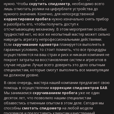
нужно. Чтобы
скрутить спидометр
, необходимо всего
лишь отмотать ролики на циферблате устройства до
нужного значения. Конечно, для непосредственной
корректировки пробега
нужно изначально снять прибор
и разобрать его, чтобы получить доступ к
отсчитывающему механизму. В этом мероприятии особых
трудностей нет, но все же неопытный мастер может сильно
навредить агрегату непрофессиональными действиями.
Если
скручивание одометра
планируется выполнять в
гаражных условиях, то стоит помнить, что все процедуры
осуществляются на ваш страх и риск и никакая компания не
покроет затраты на восстановление систем и агрегатов в
случае неудачи. Лучше всего доверить это дело опытным
специалистам, которые смогут выполнить все манипуляции
на должном уровне.
В свою очередь, мастера нашей компании предлагают свою
помощь в осуществлении
коррекции спидометров БАВ
.
Мы занимаемся
скручиванием пробега
уже не один
десяток лет, что позволило нашим специалистам
обзавестись отменным опытом в этом деле. Сегодня мы
способны
смотать спидометр
на любой модели
грузовиков и предоставить клиентам качественный