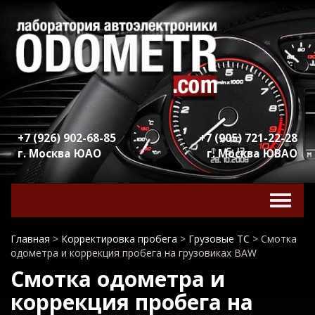
+7 (926) 902-68-85
+7 (905) 721-22-28
г. Москва ЮАО
г. Москва ЮВАО
Включ
навига
Главная
>
Корректировка пробега
>
Грузовые ТС
>
Смотка
одометра и коррекция пробега на грузовиках BAW
Смотка одометра и
коррекция пробега на