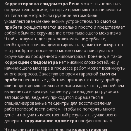
Корректировка спидометра Рено
может выполняться
по двум технологиям, которые применяют в зависимости
от типа одометра. Если грузовой автомобиль
укомплектован механическим устройством, то
смотка
пробега
осуществляется довольно просто и представляет
собой обычное скручивание отсчитывающего механизма.
Чтобы получить доступ к роликам на циферблате,
необходимо сначала демонтировать одометр и аккуратно
его разобрать, после чего можно смело приступать к
скручиванию пройденного километража. Конечно, в такой
коррекции спидометра
нет никаких сложностей, но у
начинающего мастера в процессе работ может возникнуть
много вопросов. Зачастую во время гаражной
смотки
пробега
неопытные действия приводят к отказу прибора
или повреждению смежных механизмов, что в дальнейшем
выливается в круглую копеечку для владельца грузового
автомобиля, ведь ему приходится обращаться в
специализированные техцентры для восстановления
работоспособности систем. Чтобы не потерять много
денег и получить качественный результат, лучше всего
доверить
скручивание одометра
профессионалам.
Что касается второй технологии
корректировки