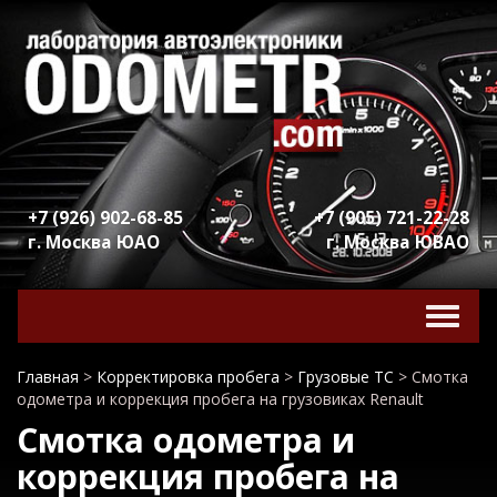
+7 (926) 902-68-85
+7 (905) 721-22-28
г. Москва ЮАО
г. Москва ЮВАО
Включ
навига
Главная
>
Корректировка пробега
>
Грузовые ТС
>
Смотка
одометра и коррекция пробега на грузовиках Renault
Смотка одометра и
коррекция пробега на