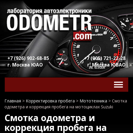
+7 (926) 902-68-85
+7 (905) 721-22-28
г. Москва ЮАО
г. Москва ЮВАО
Включ
навига
Главная
>
Корректировка пробега
>
Мототехника
>
Смотка
одометра и коррекция пробега на мотоциклах Suzuki
Смотка одометра и
коррекция пробега на