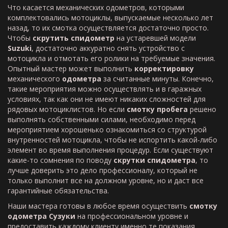
Что касается механических одометров, которыми
комплектовались мотоциклы, выпускаемые несколько лет
назад, то их смотка осуществляется достаточно просто.
Чтобы
скрутить спидометр
на устаревшей модели
Suzuki
, достаточно аккуратно снять устройство с
мотоцикла и отмотать его ролики на требуемые значения.
Опытный мастер может выполнить
корректировку
механического
одометра
за считанные минуты. Конечно,
такие мероприятия можно осуществлять и в гаражных
условиях, так как они не имеют никаких сложностей для
рядовых мотоциклистов. Но если
смотку пробега
решено
выполнять собственными силами, необходимо перед
мероприятием хорошенько ознакомиться со структурой
внутренностей мотоцикла, чтобы не испортить какой-либо
элемент во время выполнения процедур. Если существуют
какие-то сомнения по поводу
скрутки спидометра
, то
лучше доверить это дело профессионалу, который не
только выполнит все на должном уровне, но и даст все
гарантийные обязательства.
Наши мастера готовы в любое время осуществить
смотку
одометра Сузуки
на профессиональном уровне и
предоставить каждому клиенту именно те показания