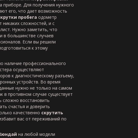
а приборе. Для получения нужного
ают его, что дает возможность
скрутки пробега
одометр
 никаких сложностей, и с
лист. Нужно заметить, что
и в большинстве случаев
сионалов. Если вы решили
подготовиться к этому
о наличие профессионального
астера осуществляют
ров к диагностическому разъему,
ронных устройств. Во время
данные нужно не только на самом
ак в противном случае существует
ь сложно восстановить
ать счастья и доверить
олько качественно
скрутить
 избавит вас от переживаний по
Хюндай
на любой модели