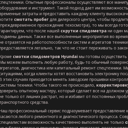
спецтехники. Опытные профессионалы осуществляют все манипу
оборудование и инструмент. Такой подход дает им возможност
временные затраты и предоставить каждому клиенту высококаче
хотите
смотать пробег
для дилерского центра, чтобы продлить
(преждевременное прохождение техосмотра), то мы всегда го
гарантируем, что после нашей
скрутки спидометра
ни один м
подмены данных. Также все выполненные мероприятия во врем
не отразятся на работоспособности систем и агрегатов техники
предоставляется легально, так что не стоит переживать о зако
Кроме
смотки спидометров
Hyundai
мы готовы осуществить 
Мы можем выполнить любую работу, будь-то обычный поверхно
агрегатов, диагностика или капитальный ремонт спецтехники. М
ситуациями, когда клиенты хотят восстановить электронику по
В этих случаях приходится менять заводские прошивки контрол
системы техники. Чтобы такого не происходило,
корректировк
доверить опытному мастеру, который сделает все на должном у
не только от лишних растрат, но и избавит от постоянных проб
транспортного средства.
Наш профессиональный сервис подразумевает предоставление к
касаются любого ремонтного и диагностического процесса. Со
специалистам возможность качественно выполнять не только
с
но и более сложные процедуры (ремонт двигателя, восстановле