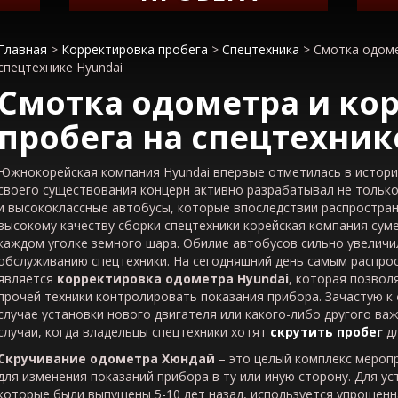
Главная
>
Корректировка пробега
>
Спецтехника
>
Смотка одоме
спецтехнике Hyundai
Смотка одометра и ко
пробега на спецтехни
Южнокорейская компания Hyundai впервые отметилась в истории 
своего существования концерн активно разрабатывал не только
и высококлассные автобусы, которые впоследствии распростран
высокому качеству сборки спецтехники корейская компания сум
каждом уголке земного шара. Обилие автобусов сильно увеличил
обслуживанию спецтехники. На сегодняшний день самым распр
является
корректировка одометра
Hyundai
, которая позвол
прочей техники контролировать показания прибора. Зачастую к
случае установки нового двигателя или какого-либо другого важ
случаи, когда владельцы спецтехники хотят
скрутить пробег
дл
Скручивание одометра Хюндай
– это целый комплекс мероп
для изменения показаний прибора в ту или иную сторону. Для у
которые были выпущены 5-10 лет назад, используется упрощен