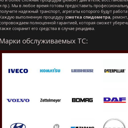
и пр.). Мы в любое время готовы предоставить профессиональн
получите надежный транспорт, агрегаты которого будут работат
Каждую выполненную процедуру (
смотка спидометра
, ремонт
сопровождаем полноценной гарантией, которая сможет уберечь
также сохранит его средства в случае рецидива.
Марки обслуживаемых ТС: