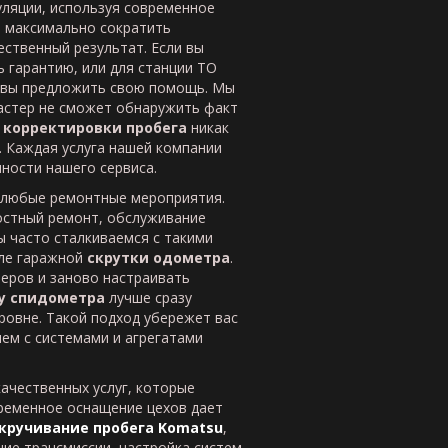
ляции, используя современное
ь максимально сократить
ственный результат. Если вы
 гарантию, или для станции ТО
товы предложить свою помощь. Мы
астер не сможет обнаружить факт
я
корректировки пробега
никак
. Каждая услуга нашей компании
нности нашего сервиса.
любые ремонтные мероприятия.
стный ремонт, обслуживание
ы часто сталкиваемся с такими
сле гаражной
скрутки одометра
.
леров и заново настраивать
у спидометра
лучше сразу
ровне. Такой подход убережет вас
лем с системами и агрегатами
ачественных услуг, которые
временное оснащение цехов дает
кручивание пробега Komatsu
,
ние трансмиссии, настройка систем