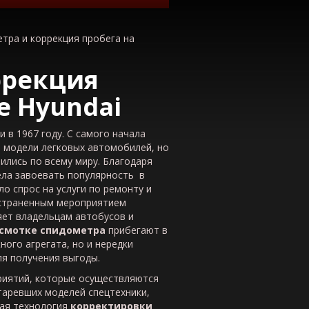
тра и коррекция пробега на
ррекция
ке
Hyundai
в 1967 году. С самого начала
 модели легковых автомобилей, но
ились по всему миру. Благодаря
ела завоевать популярность в
о спрос на услуги по ремонту и
остраненным мероприятием
яет владельцам автобусов и
смотке спидометра
прибегают в
ного агрегата, но и нередки
я получения выгоды.
риятий, которые осуществляются
старевших моделей спецтехники,
ная технология
корректировки