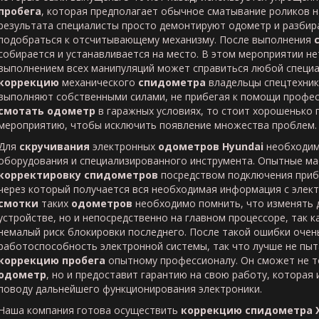
пробега
, которая предполагает обычное сматывание роликов н
результата специалисты просто демонтируют одометр и разбир
подобраться к отсчитывающему механизму. После выполнения
собирается и устанавливается на место. В этом мероприятии нет
выполнением всех манипуляций может справиться любой специа
коррекцию
механического
спидометра
владельцы спецтехник
выполняют собственными силами, не прибегая к помощи профес
смотать одометр
в гаражных условиях, то стоит хорошенько 
мероприятию, чтобы исключить появление множества проблем.
Для
скручивания
электронных
одометров
Hyundai
необходим
оборудования и специализированного инструмента. Опытные м
корректировку спидометров
посредством подключения прибо
через который получается вся необходимая информация с элект
смотки
таких
одометров
необходимо помнить, что изменять 
устройстве, но и непосредственно на главном процессоре, так к
немалый риск блокировки последнего. После такой ошибки очен
работоспособность электронной системы, так что лучше не пыт
коррекцию пробега
опытному профессионалу. Он сможет не т
одометр
, но и предоставит гарантию на свою работу, которая
поводу дальнейшего функционирования электроники.
Наша компания готова осуществить
коррекцию спидометра 