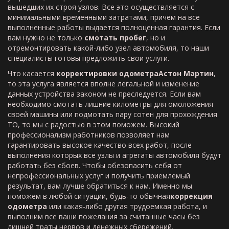
вышедших их строя узлов. Все это осуществляется с
минимальными временными затратами, причем на все
выполненные работы выдается полноценная гарантия. Если
вам нужно не только
смотать пробег
, но и
отремонтировать какой-либо узел автомобиля, то наши
специалисты готовы предложить свои услуги.
Что касается
корректировки
одометра
Астон
Мартин
,
то эта услуга является вполне легальной и изменение
данных устройства законом не преследуется. Если вам
необходимо смотать лишние километры для омоложения
своей машины или подмотать пару сотен для прохождения
ТО, то мы с радостью в этом поможем. Высокий
профессионализм работников позволяет нам
гарантировать высокое качество всех работ, после
выполнения которых все узлы и агрегаты автомобиля будут
работать без сбоев. Чтобы обезопасить себя от
непрофессиональных услуг и получить приемлемый
результат, вам лучше обратиться к нам. Именно мы
поможем в любой ситуации, будь-то обычная
коррекция
одометра
или какая-либо другая трудоемкая работа, и
выполним все ваши пожелания за считанные часы без
лишней траты нервов и денежных сбережений.