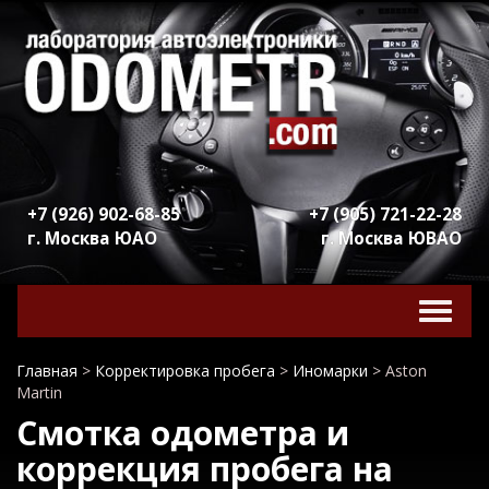
+7 (926) 902-68-85
+7 (905) 721-22-28
г. Москва ЮАО
г. Москва ЮВАО
Включ
навига
Главная
>
Корректировка пробега
>
Иномарки
>
Aston
Martin
Смотка одометра и
коррекция пробега на