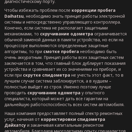
диагностическому порту.
Чтобы избежать проблем после
коррекции пробега
Da
ihatsu
, необходимо знать принцип работы электронной
системы и непосредственно управляющего контроллера.
Конечно, если система не располагает защитными
механизмами, то
скручивание одометра
ограничивается
обычной заменой данных в памяти устройства, но если на
процессоре выполняются определенные защитные
алгоритмы, то при
смотке пробега
необходимо быть
очень аккуратным. Принцип работы всех защитных систем
заключается в том, что главный блок дублирует показания
устройства и сравнивает их со значениями на приборе, и
если при
скрутке спидометра
не учесть этот факт, то в
лучшем случае система заблокируется, а в худшем –
полностью выйдет из строя. Именно поэтому лучше
проводить
скручивание одометра
у опытного
специалиста, который может дать все гарантии на
дальнейшую работоспособность всех систем автомобиля.
Наша компания предоставляет полный спектр ремонтных
услуг, начиная от
корректировки спидометра
Дайхатсу
и заканчивая капитальным ремонтом
автомобиля. Благодаря многолетнему опыту специалистов