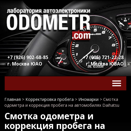
+7 (926) 902-68-85
+7 (905) 721-22-28
г. Москва ЮАО
г. Москва ЮВАО
Включ
навига
Главная
>
Корректировка пробега
>
Иномарки
>
Смотка
одометра и коррекция пробега на автомобилях Daihatsu
Смотка одометра и
коррекция пробега на