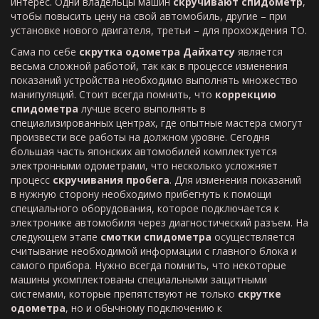
интерес. Одни владельцы машин
скручивают спидометр
,
чтобы повысить цену на свой автомобиль, другие – при
установке нового двигателя, третьи – для прохождения ТО.
Сама по себе
скрутка одометра Дайхатсу
является
весьма сложной работой, так как в процессе изменения
показаний устройства необходимо выполнять множество
манипуляций. Стоит всегда помнить, что
коррекцию
спидометра
лучше всего выполнять в
специализированных центрах, где опытные мастера смогут
произвести все работы на должном уровне. Сегодня
большая часть японских автомобилей комплектуется
электронными одометрами, что несколько усложняет
процесс
скручивания пробега
. Для изменения показаний
в нужную сторону необходимо прибегнуть к помощи
специального оборудования, которое подключается к
электронике автомобиля через диагностический разъем. На
следующем этапе
смотки спидометра
осуществляется
считывание необходимой информации с главного блока и
самого прибора. Нужно всегда помнить, что некоторые
машины укомплектованы специальными защитными
системами, которые препятствуют не только
скрутке
одометра
, но и обычному подключению к