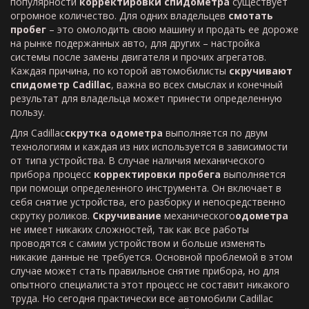
популярности
корректировки спидометра
существует
огромное количество. Для одних владельцев
смотать
пробег
– это омолодить свою машину и продать ее дороже
на рынке подержанных авто, для других – настройка
системы после замены двигателя и прочих агрегатов.
Каждая причина, по которой автомобилисты
скручивают
спидометр
Cadillac
, важна во всех смыслах и конечный
результат для владельца может принести определенную
пользу.
Для Cadillac
скрутка
одометра
выполняется по двум
технологиям и каждая из них используется в зависимости
от типа устройства. В случае наличия механического
прибора процесс
корректировки пробега
выполняется
при помощи определенного инструмента. Он включает в
себя снятие устройства, его разборку и непосредственно
скрутку роликов.
Скручивание
механического
одометра
не имеет никаких сложностей, так как все работы
проводятся с самим устройством и больше изменять
никакие данные не требуется. Основной проблемой в этом
случае может стать правильное снятие прибора, но для
опытного специалиста этот процесс не составит никакого
труда. Но сегодня практически все автомобили Cadillac