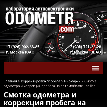
+7 (926) 902-68-85
+7 (905) 721-22-28
г. Москва ЮАО
г. Москва ЮВАО
Включ
навига
Главная
>
Корректировка пробега
>
Иномарки
>
Смотка
одометра и коррекция пробега на автомобилях Cadillac
Смотка одометра и
коррекция пробега на