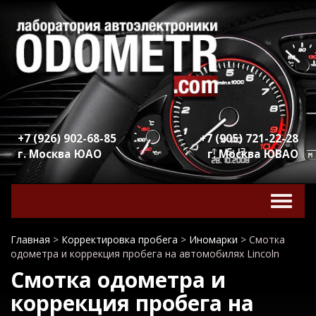
+7 (926) 902-68-85
+7 (905) 721-22-28
г. Москва ЮАО
г. Москва ЮВАО
Включ
навига
Главная
>
Корректировка пробега
>
Иномарки
>
Смотка
одометра и коррекция пробега на автомобилях Lincoln
Смотка одометра и
коррекция пробега на