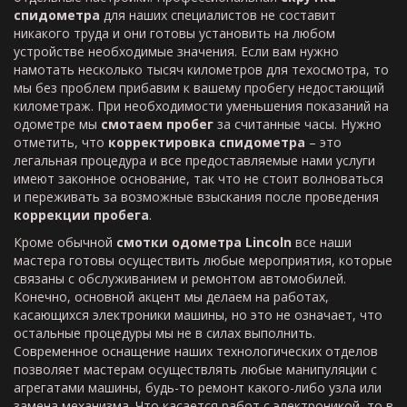
спидометра
для наших специалистов не составит
никакого труда и они готовы установить на любом
устройстве необходимые значения. Если вам нужно
намотать несколько тысяч километров для техосмотра, то
мы без проблем прибавим к вашему пробегу недостающий
километраж. При необходимости уменьшения показаний на
одометре мы
смотаем пробег
за считанные часы. Нужно
отметить, что
корректировка спидометра
– это
легальная процедура и все предоставляемые нами услуги
имеют законное основание, так что не стоит волноваться
и переживать за возможные взыскания после проведения
коррекции пробега
.
Кроме обычной
смотки одометра Lincoln
все наши
мастера готовы осуществить любые мероприятия, которые
связаны с обслуживанием и ремонтом автомобилей.
Конечно, основной акцент мы делаем на работах,
касающихся электроники машины, но это не означает, что
остальные процедуры мы не в силах выполнить.
Современное оснащение наших технологических отделов
позволяет мастерам осуществлять любые манипуляции с
агрегатами машины, будь-то ремонт какого-либо узла или
замена механизма. Что касается работ с электроникой, то в