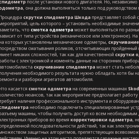
спидометр
после установки нового двигателя. Но, независимо
одометра
, она должна выполняться только под руководством 
Процедура
скрутки спидометра Шкода
представляет собой 
мероприятий, цель которого – установить необходимые значени
заметить, что
смотка одометра
может выполняться по разны
зависит от типа устройства (механическое или электронное). Н
на которых установлены механические одометры,
скручивание
посредством сматывания роликов, отсчитывающих пройденный 
имеет никаких сложностей, так как для качественной
скрутки 
работы с электроникой и изменять данные на сторонних прибора
автомобилиста
скручивание спидометра
может стать небол
получения необходимого результата нужно обладать хотя бы н
ремонта и разборки агрегатов автомобиля.
Что касается
смотки одометра
на современных машинах
Skod
количество нюансов, так как мероприятие предполагает работу
требует наличия профессионального инструмента и оборудован
спидометра
необходимо подключить специализированные устр
разъему машины, чтобы получить доступ ко всем необходимым 
электронных приборов во время
корректировки одометра
, 
определенной последовательности действий, так как электрони
множеством защитных алгоритмов, препятствующих всевозмо
действиям. Именно на этом часто попадаются гаражные мастер