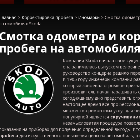
Главная
>
Корректировка пробега
>
Иномарки
>
Смотка одометр
автомобилях Skoda
Смотка одометра и ко
пробега на автомобил
Компания Skoda начала свое сущест
она занималась выпуском велосипе
руководство концерна решило пере
К 1905 году инженеры компании ра
который завоевал огромное призна
производитель начал наращивать о
сегодняшнему дню представить огр
настоящее время все профессиона
множество ремонтных услуг для че
популярной является
скручивани
незамысловатая процедура позвол
показания на приборах для получения определенной выгоды. Кт
пробега
для искусственного повышения цены на автомобиль, а