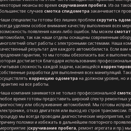
некоторые нюансы во время
скручивания пробега
. Из-за так
большинстве случаев
смотка спидометра
заканчивается пров
Наши специалисты готовы без лишних проблем
скрутить одом
всегда уделяем особое внимание качеству выполнения всех мер
возможность появления каких-либо ошибок. Мы можем
смотат
автомобиля, так как наши отделы оснащены современным обор
многолетний опыт работы с электронными системами. Наша ком
качественный результат для каждого автомобилиста. Если вам
продления гарантии, то мы готовы обезопасить вас и выполнить
которая достигается благодаря использованию профессиональн
Учитывая сложность каждой задачи, касающейся
корректиров
собственные разработки для выполнения всех манипуляций. Так
осуществлять
коррекцию одометра
на должном уровне, но и
гарантию на все работы.
Наша компания занимается не только профессиональной
смотк
любое время готовы предоставить широкий спектр ремонтных ус
диагностику или обслуживание автомобилей. Мы готовы исправи
электронике, отказ двигателя или выход из строя трансмиссии.
процедур мы всегда проводим диагностические мероприятия, к
причину поломки и избежать в дальнейшем повторного проявле
мероприятие (
скручивание пробега
, ремонт агрегата и пр.) 