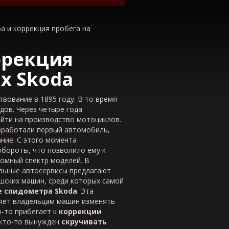
а и коррекция пробега на
ррекция
ях
Skoda
вование в 1895 году. В то время
дов. Через четыре года
йти на производство мотоциклов.
зработали первый автомобиль,
ние. С этого момента
бороты, что позволило ему к
омный спектр моделей. В
льные автосервисы предлагают
шских машин, среди которых самой
е спидометра
Skoda
. Эта
яет владельцам машин изменять
о-то прибегает к
коррекции
 кто-то вынужден
скручивать