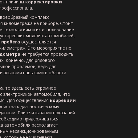
 от причины
корректировки
профессионала.
своеобразный комплекс
я километража на приборе. Стоит
м технологиям и их использование
а устаревших моделях автомобилей,
 пробега
осуществляется
километраж. Это мероприятие не
одометра
не требуется проводить
х. Конечно, для рядового
ьшой проблемой, ведь для
ачальными навыками в области
a
, то здесь есть огромное
 с электроникой автомобиля, что
ия. Для осуществления
коррекции
ойства к диагностическому
данным. При считывании показаний
необходимо придерживаться
ка автомобиля располагает
жным несанкционированным
а, которые не учитывают