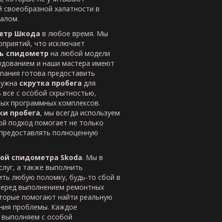
ой своеобразной халатности в
алом.
етр Шкода
в любое время. Мы
оприятий, что исключает
ь спидометр
на любой модели
удованием и наши мастера имеют
пания готова предоставить
 нужна
скрутка пробега
для
 все с особой скрытностью,
ых программных комплексов.
ки пробега
, мы всегда используем
ой подход помогает не только
 предоставлять полноценную
ой спидометра
Skoda
. Мы в
луг, а также выполнить
ть любую поломку, будь-то сбой в
 Перед выполнением ремонтных
оторые помогают найти реальную
ния проблемы. Каждое
мы выполняем с особой