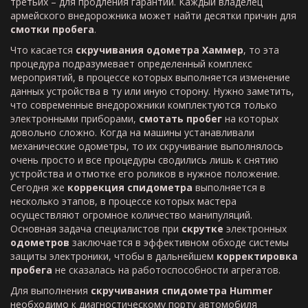
третьих – для продления гарантии. Каждый владелец
армейского внедорожника может найти десятки причин для
смотки пробега
.
Что касается
скручивания одометра Хаммер
, то эта
процедура подразумевает определенный комплекс
мероприятий, в процессе которых выполняется изменение
данных устройства в ту или иную сторону. Нужно заметить,
что современные внедорожники комплектуются только
электронными приборами,
смотать пробег
на которых
довольно сложно. Когда на машины устанавливали
механические одометры, то их скручивание выполнялось
очень просто и все процедуры сводились лишь к снятию
устройства и отмотке его роликов в нужное положение.
Сегодня же
коррекция спидометра
выполняется в
несколько этапов, в процессе которых мастера
осуществляют огромное количество манипуляций.
Основная задача специалистов при
скрутке
электронных
одометров
заключается в эффективном обходе системы
защиты электроники, чтобы в дальнейшем
корректировка
пробега
не сказалась на работоспособности агрегатов.
Для выполнения
скручивания спидометра Hummer
необходимо к диагностическому порту автомобиля