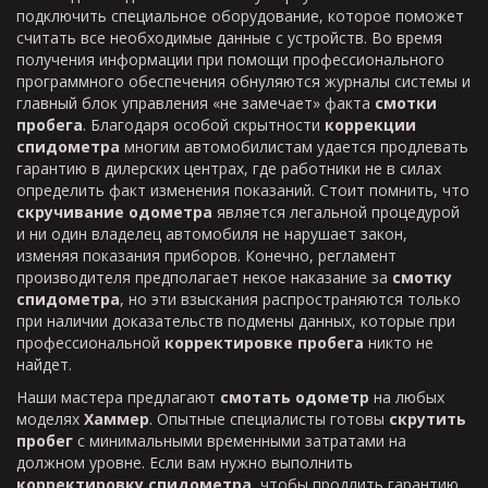
подключить специальное оборудование, которое поможет
считать все необходимые данные с устройств. Во время
получения информации при помощи профессионального
программного обеспечения обнуляются журналы системы и
главный блок управления «не замечает» факта
смотки
пробега
. Благодаря особой скрытности
коррекции
спидометра
многим автомобилистам удается продлевать
гарантию в дилерских центрах, где работники не в силах
определить факт изменения показаний. Стоит помнить, что
скручивание одометра
является легальной процедурой
и ни один владелец автомобиля не нарушает закон,
изменяя показания приборов. Конечно, регламент
производителя предполагает некое наказание за
смотку
спидометра
, но эти взыскания распространяются только
при наличии доказательств подмены данных, которые при
профессиональной
корректировке пробега
никто не
найдет.
Наши мастера предлагают
смотать одометр
на любых
моделях
Хаммер
. Опытные специалисты готовы
скрутить
пробег
с минимальными временными затратами на
должном уровне. Если вам нужно выполнить
корректировку спидометра
, чтобы продлить гарантию