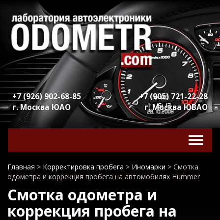
+7 (926) 902-68-85
+7 (905) 721-22-28
г. Москва ЮАО
г. Москва ЮВАО
Включ
навига
Главная
>
Корректировка пробега
>
Иномарки
>
Смотка
одометра и коррекция пробега на автомобилях Hummer
Смотка одометра и
коррекция пробега на