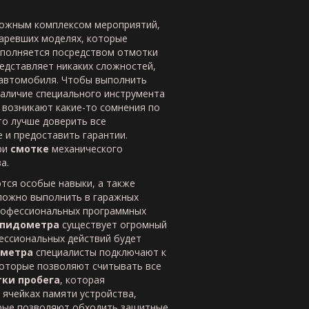
ложным комплексом мероприятий,
таревших моделях, которые
полняется посредством отмотки
едставляет никаких сложностей,
 автомобиля. Чтобы выполнить
наличие специального инструмента
 возникают какие-то сомнения по
 то лучше доверить все
 и предоставить гарантии.
ри
смотке
механического
а.
тся особые навыки, а также
сложно выполнить в гаражных
профессиональных программных
спидометра
существует огромный
ессиональных действий будет
метра
специалисты подключают к
которые позволяют считывать все
ки пробега
, которая
ячейках памяти устройства,
орые позволяют обходить защитные