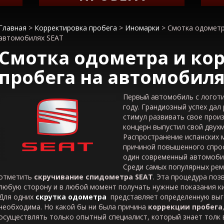
Главная
>
Корректировка пробега
>
Иномарки
>
Смотка одометр
автомобилях SEAT
Смотка одометра и ко
пробега на автомобил
Первый автомобиль с логот
году. Грандиозный успех да
стимул развивать свое произ
концерн выпустил свой двух
Распространение испанских 
причиной повышенного спроса
один современный автомобил
Среди самых популярных ре
отметить
скручивание спидометра
SEAT
. Эта процедура по
любую сторону и в любой момент получать нужные показания к
Для одних
скрутка одометра
представляет определенную выго
необходима. Но какой бы ни была причина
коррекции пробега
осуществлять только опытный специалист, который знает толк 