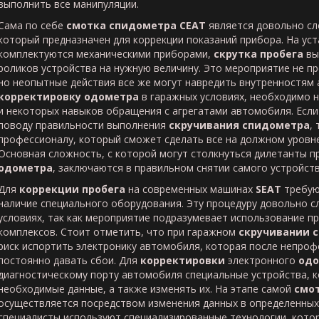
выполнить все манипуляции.
Сама по себе
смотка спидометра СЕАТ
является довольно с
который предназначен для коррекции показаний прибора. На ус
комплектуются механическими приборами,
скрутка пробега
вы
роликов устройства на нужную величину. Это мероприятие не пр
но неопытные действия все же могут навредить внутренностям
корректировку одометра
в гаражных условиях, необходимо 
и некоторых навыков обращения с агрегатами автомобиля. Если
поводу правильности выполнения
скручивания спидометра
,
профессионалу, который сможет сделать все на должном уровне
Основная сложность, с которой могут столкнуться дилетанты п
одометра
, заключаются в правильном снятии самого устройств
Для
коррекции пробега
на современных машинах
SEAT
требую
наличие специального оборудования. Эту процедуру довольно 
условиях, так как мероприятие подразумевает использование 
комплексов. Стоит отметить, что при гаражном
скручивании 
риск испортить электронику автомобиля, которая после непроф
постоянно давать сбои. Для
корректировки
электронного
одо
диагностическому порту автомобиля специальные устройства, 
необходимые данные, а также изменять их. На этапе самой
смот
осуществляется посредством изменения данных в определенных 
специалисты используют специализированные технологии, кот