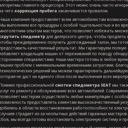
алгоритмы главного процессора. Этот нюанс очень часто игнор
за чего
коррекция пробега
заканчивается провалом.
Наша компания предоставляет всем автомобилистам возможн
Мы выполняем все процедуры с особой тщательностью и во вре
многолетним опытом мастеров, что позволяет избежать множе
скрутить спидометр
для дилерского центра, чтобы продлить г
чтобы преждевременно получить долгожданный талон, мы гото
предоставить качественный результат. Мы гарантируем полную 
избавляет владельцев машин от переживаний по поводу обнару
сторонними специалистами. Наши мастера готовы в любое вре
лишних проблем с минимальными временными затратами. Благо
технологических решений мы можем гарантировать дальнейшую
которая не даст ни единого сбоя после выполнения всех меропр
Помимо профессиональной
смотки спидометра
SEAT
мы такж
услуг по ремонту и обслуживанию всех автомобилей. Современ
позволяет мастерам осуществлять любые манипуляции с особой
возможность предоставлять клиентам высококачественный резу
добились в области восстановления работоспособности электр
случаев страдает из-за неопытных действий гаражных мастеров.
сбоя, мы всегда готовы восстановить электронную систему и пр
Наша компания предлагает профессиональный сервис, который