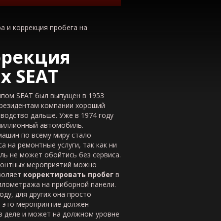
а и коррекция пробега на
ррекция
ях
SEAT
ипом SEAT был выпущен в 1953
л резидентам компании хороший
водство дальше. Уже в 1974 году
миллионный автомобиль.
машин по всему миру стало
 на ремонтные услуги, так как ни
ь не может обойтись без сервиса.
монтных мероприятий можно
зволяет
корректировать пробег
в
илометража на приборной панели.
ду, для других она просто
, это мероприятие должен
в деле и может на должном уровне