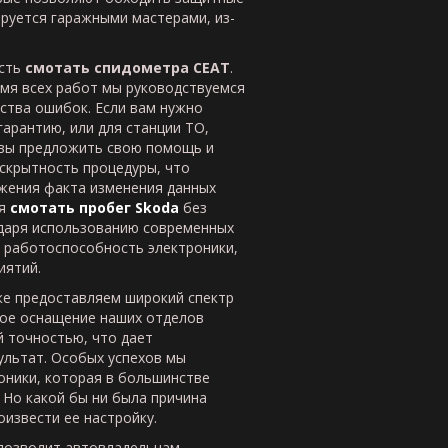
ируется гаражными мастерами, из-
ость
смотать спидометра СЕАТ
.
мя всех работ мы руководствуемся
ства ошибок. Если вам нужно
арантию, или для станции ТО,
вы предложить свою помощь и
скрытность процедуры, что
жения факта изменения данных
мя
смотать пробег Skoda
без
даря использованию современных
 работоспособность электроники,
иятий.
е предоставляем широкий спектр
ное оснащение наших отделов
 точностью, что дает
льтат. Особых успехов мы
оники, которая в большинстве
 Но какой бы ни была причина
оизвести ее настройку.
 позволит автовладельцам