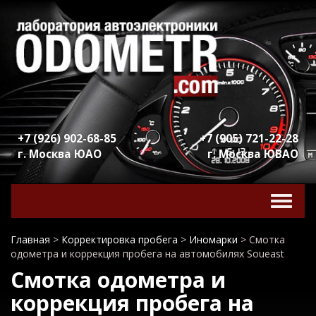
+7 (926) 902-68-85
+7 (905) 721-22-28
г. Москва ЮАО
г. Москва ЮВАО
Включ
навига
Главная
>
Корректировка пробега
>
Иномарки
>
Смотка
одометра и коррекция пробега на автомобилях Soueast
Смотка одометра и
коррекция пробега на