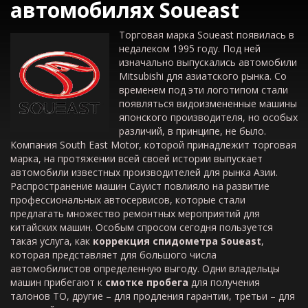
автомобилях
S
oueast
Торговая марка Soueast появилась в
недалеком 1995 году. Под ней
изначально выпускались автомобили
Mitsubishi для азиатского рынка. Со
временем под эти логотипом стали
появляться видоизмененные машины
японского производителя, но особых
различий, в принципе, не было.
Компания South East Motor, которой принадлежит торговая
марка, на протяжении всей своей истории выпускает
автомобили известных производителей для рынка Азии.
Распространение машин Сауист повлияло на развитие
профессиональных автосервисов, которые стали
предлагать множество ремонтных мероприятий для
китайских машин. Особым спросом сегодня пользуется
такая услуга, как
коррекция спидометра
Soueast
,
которая представляет для большого числа
автомобилистов определенную выгоду. Одни владельцы
машин прибегают к
смотке пробега
для получения
талонов ТО, другие – для продления гарантии, третьи – для