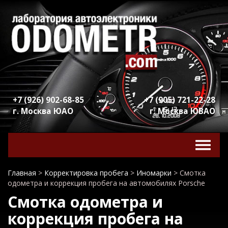
+7 (926) 902-68-85
+7 (905) 721-22-28
г. Москва ЮАО
г. Москва ЮВАО
Включ
навига
Главная
>
Корректировка пробега
>
Иномарки
>
Смотка
одометра и коррекция пробега на автомобилях Porsche
Смотка одометра и
коррекция пробега на