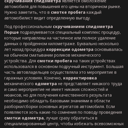
скручивания спидометра
является омоложение
автомобиля для повышения его цены на вторичном рынке.
Нужно заметить, что в
смотке пробега
каждый
автомобилист видит определенную выгоду.
Под профессиональным
скручиванием спидометра
Порше
подразумевается специальный комплекс процедур,
которые направлены на частичное или полное удаление
данных о пройденном километраже. Буквально несколько
лет назад процедура
коррекции одометра
основывалась
на обычном сматывании роликов механического
устройства. Для
смотки пробега
на таких устройствах
использовался в основном подручный инструмент. Большая
часть автовладельцев осуществляла это мероприятие в
гаражных условиях. Конечно,
корректировка
механического
одометра
не представляет никакого труда
и само мероприятие не имеет никаких сложностей и
нюансов, но для получения качественного результата
необходимо обладать базовыми знаниями в области
разборки/сборки основных агрегатов автомобиля. Если
появляются хоть какие-то сомнения по поводу проведения
смотки одометра
, лучше сразу обратиться в
специализированный центр, чтобы избежать всевозможных