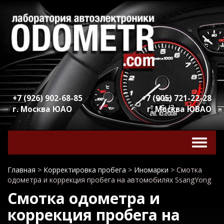
+7 (926) 902-68-85
+7 (905) 721-22-28
г. Москва ЮАО
г. Москва ЮВАО
Включ
навига
Главная
>
Корректировка пробега
>
Иномарки
>
Смотка
одометра и коррекция пробега на автомобилях SsangYong
Смотка одометра и
коррекция пробега на