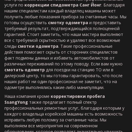
услуги по
коррекции спидометра Санг Йонг
. Благодаря
нашим специалистам каждый владелец машины может
получить любые показания прибора за считанные часы. Мы
готовы осуществить
смотку одометра
и предоставить
требуемый результат, подтверждающийся полноценной
гарантией. Стоит заметить, что наши мастера выполняют
все с требуемой скрытностью и удаляют все возможные
следы
смотки одометра
. Такие профессиональные
действия помогают скрыть от сторонних специалистов
факт подмены данных и избавить автомобилистов от
различных переживаний по этому поводу. Если вам нужно
смотать одометр
для поездки на станцию ТО или в
дилерский центр, то мы готовы гарантировать, что после
наших работ ни один профессионал не заметит, что на
одометре выполнялись какие-либо манипуляции.
Наша компания кроме
корректировки пробега
SsangYong
также предлагает полный спектр
профессиональных ремонтных услуг, благодаря которым у
каждого владельца корейской машины есть возможность
исправить любую поломку за считанные часы. Мы
выполняем все мероприятия на современном
оборудовании, которое позволяет значительно улучшить