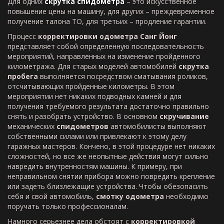
Для одних
скрутка спидометра
– это искусственное
повышение цены на машину, для других – преждевременное
получение талона ТО, для третьих – продление гарантии.
Процесс
корректировки одометра Санг Йонг
представляет собой определенную последовательность
мероприятий, направленных на изменение пройденного
километража. Для старых моделей автомобилей
скрутка
пробега
выполняется посредством сматывания роликов,
отсчитывающих пройденные километры. В этом
мероприятии нет никаких подводных камней и для
получения требуемого результата достаточно правильно
снять и разобрать устройство. В основном
скручивание
механических
спидометров
автомобилисты выполняют
собственными силами или привлекают к этому делу
гаражных мастеров. Кончено, в этой процедуре нет никаких
сложностей, но все же неопытные действия могут сильно
навредить внутренностям машины. К примеру, при
неправильном снятии прибора можно повредить крепление
или задеть близлежащие устройства. Чтобы обезопасить
себя и свой автомобиль,
смотку одометра
необходимо
поручать только профессионалам.
Намного серьезнее дела обстоят с
корректировкой